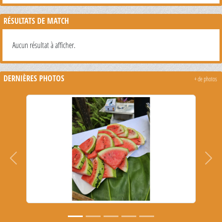
RÉSULTATS DE MATCH
Aucun résultat à afficher.
DERNIÈRES PHOTOS
+ de photos
Précedent
Suiva