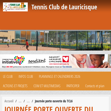
Panneau de gestion des cookies
Tennis Club de Lauricisque
LE CLUB
INFOS CLUB
PLANNINGS ET CALENDRIERS 2026
ACTIONS ET PROJETS
COM ET MULTIMEDIAS
PARTICIPER
Contacts et plan
Accueil
Journée porte ouverte du TCL6
JOURNÉE PORTE OUVERTE DU