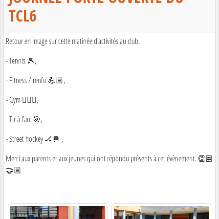
TCL6
Retour en image sur cette matinée d'activités au club.
- Tennis 🎾,
- Fitness / renfo 💪🏽,
- Gym 🤸🏽‍♀️,
- Tir à l'arc 🎯,
- Street hockey 🏒🥅 ,
Merci aux parents et aux jeunes qui ont répondu présents à cet évènement. 👏🏽
🤝🏽