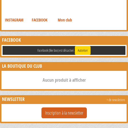
INSTAGRAM
FACEBOOK
Mon club
FACEBOOK
Facebook (like box) est désactivé.
Autoriser
LA BOUTIQUE DU CLUB
Aucun produit à afficher
NEWSLETTER
+ de newsletters
Inscription à la newsletter