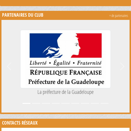
PARTENAIRES DU CLUB
+ de partenaires
Précedent
Suiva
 de la Guadeloupe
La CAF de la Guadeloupe
CONTACTS RÉSEAUX