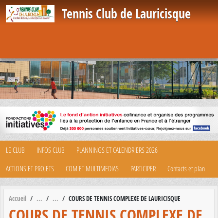
Panneau de gestion des cookies
Tennis Club de Lauricisque
LE CLUB
INFOS CLUB
PLANNINGS ET CALENDRIERS 2026
ACTIONS ET PROJETS
COM ET MULTIMEDIAS
PARTICIPER
Contacts et plan
Accueil
COURS DE TENNIS COMPLEXE DE LAURICISQUE
COURS DE TENNIS COMPLEXE DE