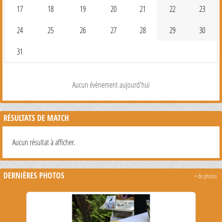
17
18
19
20
21
22
23
24
25
26
27
28
29
30
31
Aucun évènement aujourd'hui
RÉSULTATS DE MATCH
Aucun résultat à afficher.
DERNIÈRES PHOTOS
+ de photos