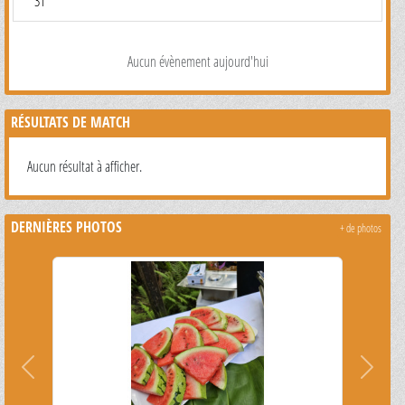
31
Aucun évènement aujourd'hui
RÉSULTATS DE MATCH
Aucun résultat à afficher.
DERNIÈRES PHOTOS
+ de photos
Précedent
Suivant