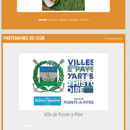
PARTENAIRES DU CLUB
+ de partenaires
Précedent
Suivant
DRAJES