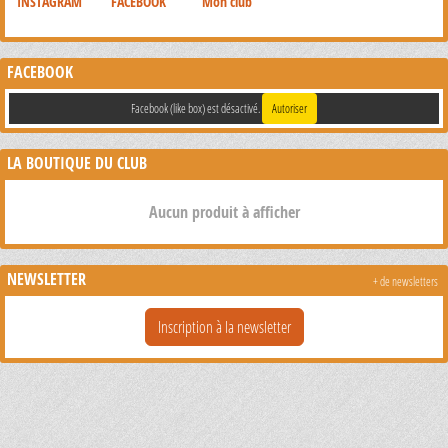
INSTAGRAM
FACEBOOK
Mon club
FACEBOOK
Facebook (like box) est désactivé.
Autoriser
LA BOUTIQUE DU CLUB
Aucun produit à afficher
NEWSLETTER
+ de newsletters
Inscription à la newsletter