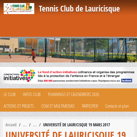
Panneau de gestion des cookies
Tennis Club de Lauricisque
LE CLUB
INFOS CLUB
PLANNINGS ET CALENDRIERS 2026
ACTIONS ET PROJETS
COM ET MULTIMEDIAS
PARTICIPER
Contacts et plan
Accueil
UNIVERSITÉ DE LAURICISQUE 19 MARS 2017
UNIVERSITÉ DE LAURICISQUE 19