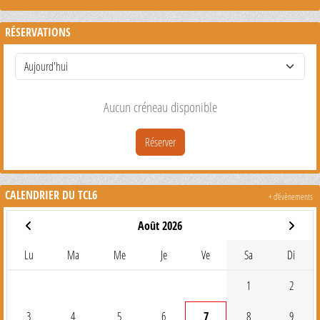
RÉSERVATIONS
Aucun créneau disponible
Réserver
CALENDRIER DU TCL6
+ d'évènements
Août 2026
Lu
Ma
Me
Je
Ve
Sa
Di
1
2
3
4
5
6
7
8
9