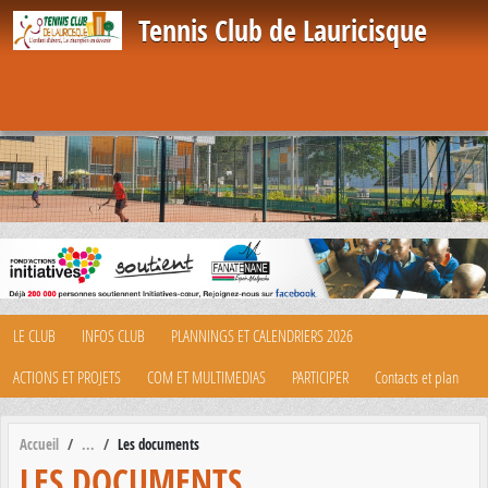
Panneau de gestion des cookies
Tennis Club de Lauricisque
LE CLUB
INFOS CLUB
PLANNINGS ET CALENDRIERS 2026
ACTIONS ET PROJETS
COM ET MULTIMEDIAS
PARTICIPER
Contacts et plan
Accueil
Les documents
LES DOCUMENTS