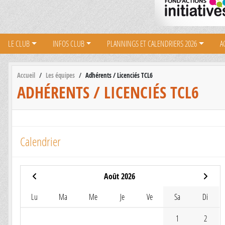
LE CLUB
INFOS CLUB
PLANNINGS ET CALENDRIERS 2026
A
Accueil
Les équipes
Adhérents / Licenciés TCL6
ADHÉRENTS / LICENCIÉS TCL6
Calendrier
Août 2026
Lu
Ma
Me
Je
Ve
Sa
Di
1
2